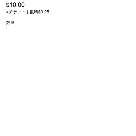
$10.00
+チケット手数料$0.25
数量
合計
$0.00
確定
このイベントをシェア