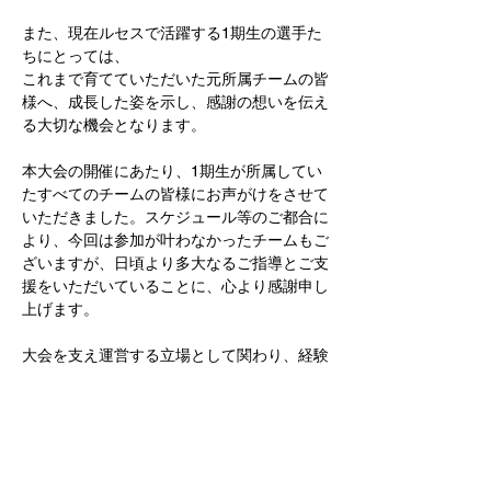
また、現在ルセスで活躍する1期生の選手た
ちにとっては、
これまで育てていただいた元所属チームの皆
様へ、成長した姿を示し、感謝の想いを伝え
る大切な機会となります。
本大会の開催にあたり、1期生が所属してい
たすべてのチームの皆様にお声がけをさせて
いただきました。スケジュール等のご都合に
より、今回は参加が叶わなかったチームもご
ざいますが、日頃より多大なるご指導とご支
援をいただいていることに、心より感謝申し
上げます。
大会を支え運営する立場として関わり、経験
することで、「プレーする側」から「支える
側」へと視点を広げ、競技を多角的に捉え直
すきっかけになればと考えています。
サッカーをする為には沢山の支えがあること
に改めて気づくこととなるでしょう。