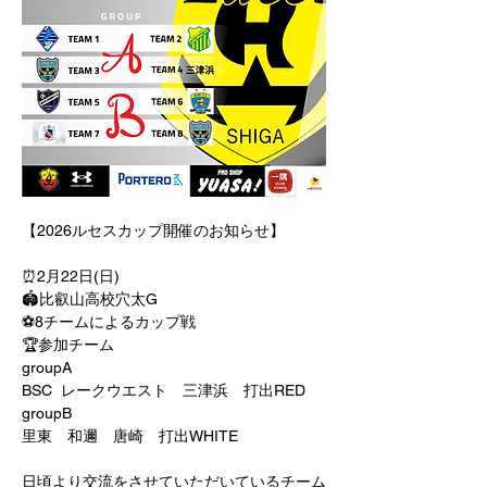
【2026ルセスカップ開催のお知らせ】
⏰2月22日(日)
🏟比叡山高校穴太G
⚽️8チームによるカップ戦
🏆参加チーム
groupA
BSC  レークウエスト　三津浜　打出RED
groupB
里東　和邇　唐崎　打出WHITE
日頃より交流をさせていただいているチーム