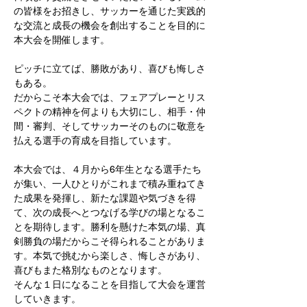
の皆様をお招きし、サッカーを通じた実践的
な交流と成長の機会を創出することを目的に
本大会を開催します。
ピッチに立てば、勝敗があり、喜びも悔しさ
もある。
だからこそ本大会では、フェアプレーとリス
ペクトの精神を何よりも大切にし、相手・仲
間・審判、そしてサッカーそのものに敬意を
払える選手の育成を目指しています。
本大会では、４月から6年生となる選手たち
が集い、一人ひとりがこれまで積み重ねてき
た成果を発揮し、新たな課題や気づきを得
て、次の成長へとつなげる学びの場となるこ
とを期待します。勝利を懸けた本気の場、真
剣勝負の場だからこそ得られることがありま
す。本気で挑むから楽しさ、悔しさがあり、
喜びもまた格別なものとなります。
そんな１日になることを目指して大会を運営
していきます。