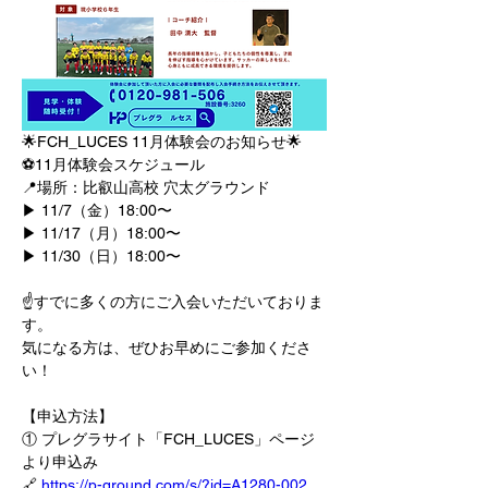
🌟FCH_LUCES 11月体験会のお知らせ🌟
⚽️11月体験会スケジュール
📍場所：比叡山高校 穴太グラウンド
▶ 11/7（金）18:00〜
▶ 11/17（月）18:00〜
▶ 11/30（日）18:00〜
☝️すでに多くの方にご入会いただいておりま
す。
気になる方は、ぜひお早めにご参加くださ
い！
【申込方法】
① プレグラサイト「FCH_LUCES」ページ
より申込み
🔗 
https://p-ground.com/s/?id=A1280-002