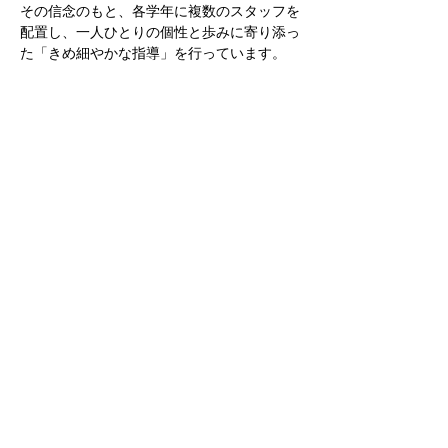
その信念のもと、各学年に複数のスタッフを
配置し、一人ひとりの個性と歩みに寄り添っ
た「きめ細やかな指導」を行っています。
FCH_LUCESの目的は、ただ人数を増やすこ
とではありません。
育てること。成長を支えること。
“必ず成長させる”という覚悟で、日々指導に
あたっています。
高校スタッフとの連携もさらに強化していき
ます。
全国大会出場の経験を持つ指導陣が、比叡山
高校の精神と「Speed & Technic（スピード
＆テクニック）」に特化した育成アドバイス
とエッセンスを加えていきます。
7年で全国大会出場は日本の中でも類を見な
い速さでの全国出場です。
そんな優秀な高校スタッフと連携し、将来、
どんなステージでも通用する力をここで身に
つけてもらいたいと考えています。