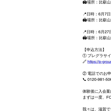
🏟️場所：比叡
📍日時：6月7
🏟️場所：比叡
📍日時：6月2
🏟️場所：比叡
【申込方法】
① プレグラサイ
🔗 
https://p-gr
② 電話でのお
📞 0120-981
体験後に入会案
まずは一度、FC
我々は、滋賀で