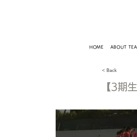
HOME
ABOUT TE
< Back
【3期